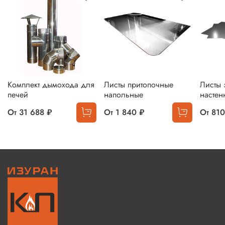
Комплект дымохода для
Листы притопочные
Листы 
печей
напольные
настен
От
31 688 ₽
От
1 840 ₽
От
810