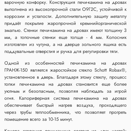
варочную конфорку. Конструкция печи-камина на дровах
выполнена из высокопрочной стали О9Г2С, устойчивой к
коррозии и усталости. Дополнительную защиту металлу
придаёт покрытие жаропрочной кремнийорганической
эмалью. Стенки печи-камина на дровах имеют толщину 3
мм, а топочные стенки еще толще - 4 мм. Колосник
изготовлен из чугуна, а на дверце зольного ящика есть
поддувальные отверстия и ручка для регулировки тяги.
Одной из особенностей печи-камина на дровах
ГРАНЖ-150 является жаростойкое стекло Schott Robax®,
установленное в дверь. Благодаря этому стеклу, процесс
топки печи-камина на дровах становится еще более
уютным и безопасным, позволяя наблюдать за игрой
огня. Калориферная система печи-камина на дровах
обеспечивает быстрый нагрев воздуха, проходящего
через трубы теплообменника, что позволяет прогреть
помещение всего за 10-15 минут.
Камера сгорания печи-камина состоит из двух частей: