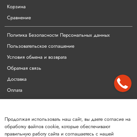
Корзина
Сравнение
Политика Безопасности Персональных данных
Пользовательское соглашение
Условия обмена и возврата
Обратная связь
Доставка
Оплата
Контакты
Продолжая использовать наш сайт, вы даете согласие на
*Все цены на сайте указаны с НДС 5%
Политика
обработку файлов cookie, которые обеспечивают
обработки
Не является публичной офертой | ИП Балабанов М.К. © 2022
данных
правильную работу сайта и соглашаетесь с нашей