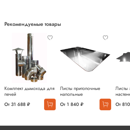
Рекомендуемые товары
Комплект дымохода для
Листы притопочные
Листы 
печей
напольные
настен
От
31 688 ₽
От
1 840 ₽
От
810