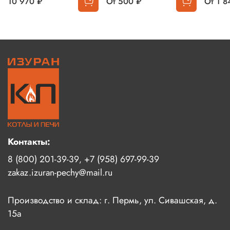
10 970 ₽
От
500 ₽
От
1 8
Контакты:
8 (800) 201-39-39
+7 (958) 697-99-39
,
zakaz.izuran-pechy@mail.ru
Производство и склад: г. Пермь, ул. Сивашская, д.
15а