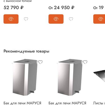
с выносной топкой
52 790 ₽
24 950 ₽
19
От
От
Рекомендуемые товары
Бак для печи МАРУСЯ
Бак для печи МАРУСЯ
Листы 