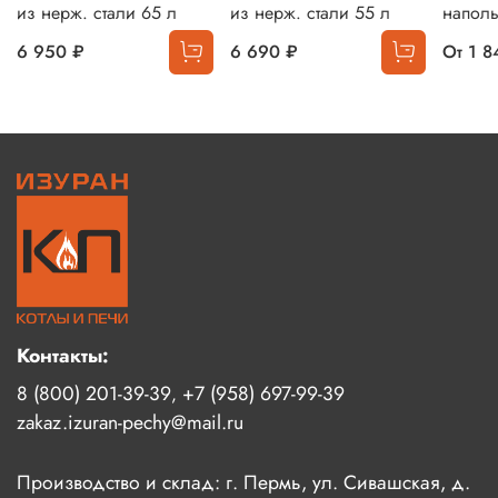
из нерж. стали 65 л
из нерж. стали 55 л
напол
6 950 ₽
6 690 ₽
От
1 8
Контакты:
8 (800) 201-39-39
+7 (958) 697-99-39
,
zakaz.izuran-pechy@mail.ru
Производство и склад: г. Пермь, ул. Сивашская, д.