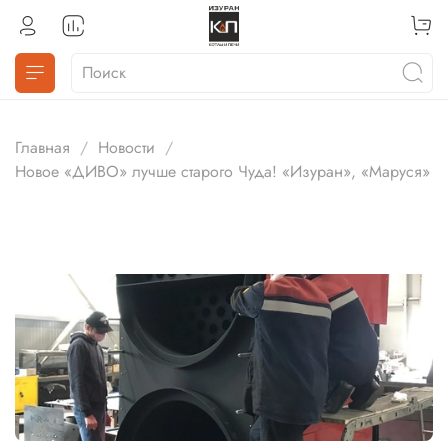
Главная
Новости
Новое «ДИВО» лучше старого Чуда! «Изуран», «Маруся»